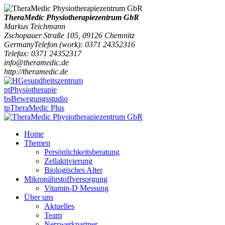
TheraMedic Physiotherapiezentrum GbR
Markus Teichmann
Zschopauer Straße 105
,
09126
Chemnitz
Germany
Telefon
(
work
)
:
0371 24352316
Tele
fax
:
0371 24352317
info@theramedic.de
http://theramedic.de
Gesundheitszentrum
pt
Physiotherapie
bs
Bewegungsstudio
tp
TheraMedic Plus
Home
Themen
Persönlichkeitsberatung
Zellaktivierung
Biologisches Alter
Mikronährstoffversorgung
Vitamin-D Messung
Über uns
Aktuelles
Team
Netzwerkpartner