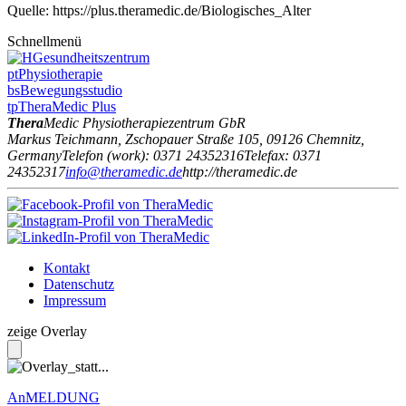
Quelle: https://plus.theramedic.de/Biologisches_Alter
Schnellmenü
Gesundheitszentrum
pt
Physiotherapie
bs
Bewegungsstudio
tp
TheraMedic Plus
Thera
Medic
Physiotherapiezentrum GbR
Markus Teichmann
,
Zschopauer Straße 105
,
09126
Chemnitz
,
Germany
Telefon
(
work
)
:
0371 24352316
Tele
fax
:
0371
24352317
info@theramedic.de
http://theramedic.de
Kontakt
Datenschutz
Impressum
zeige Overlay
AnMELDUNG